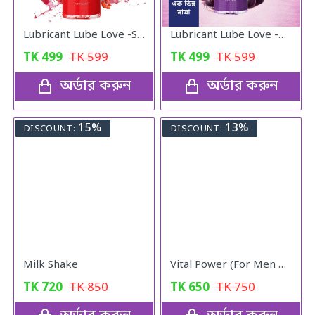
Lubricant Lube Love -Stroberry Gel
Lubricant Lube Love -Blueberry Gel
TK
499
TK
599
TK
499
TK
599
অর্ডার করুন
অর্ডার করুন
15%
13%
DISCOUNT:
DISCOUNT:
Milk Shake
Vital Power (For Men & Woman)
TK
720
TK
850
TK
650
TK
750