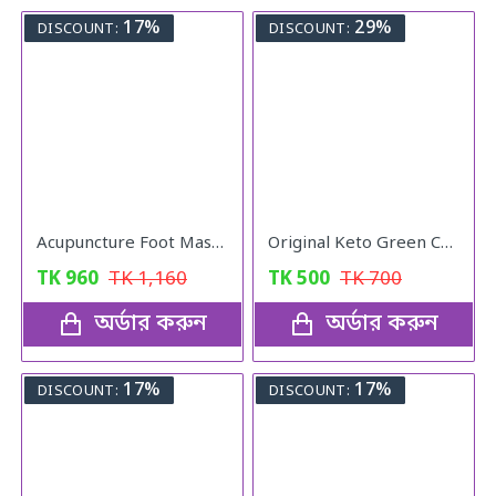
17%
29%
DISCOUNT:
DISCOUNT:
Acupuncture Foot Massager
Original Keto Green Coffee weight loss
TK
960
TK
1,160
TK
500
TK
700
অর্ডার করুন
অর্ডার করুন
17%
17%
DISCOUNT:
DISCOUNT: