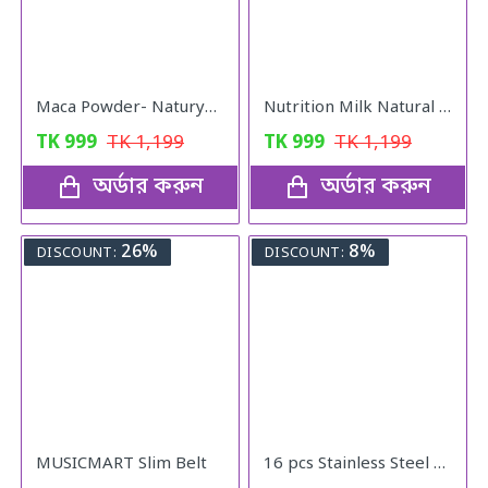
Maca Powder- Naturya Organic
Nutrition Milk Natural Weight Gain Formula
TK
999
TK
1,199
TK
999
TK
1,199
অর্ডার করুন
অর্ডার করুন
26%
8%
DISCOUNT:
DISCOUNT:
MUSICMART Slim Belt
16 pcs Stainless Steel Nail Cutter Clipper Tool Box Set For Personal Care Manicure Set