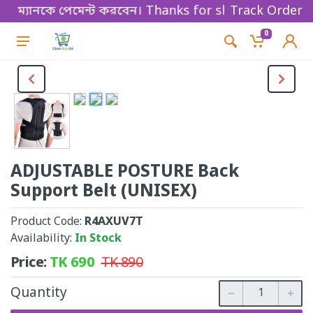
 ম্যানকে পেমেন্ট করবেন। Thanks for shopping!
Track Order
0
ADJUSTABLE POSTURE Back
Support Belt (UNISEX)
Product Code:
R4AXUV7T
Availability:
In Stock
Price:
TK
690
TK
890
Quantity