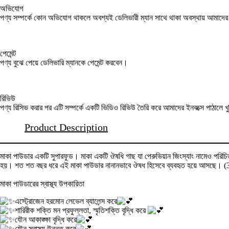
অভিযোগ
পণ্য সম্পর্কে কোন অভিযোগ থাকলে অবশ্যই ডেলিভারী ম্যান সাথে থাকা অবস্থায় আমাদ
পেমেন্ট
পণ্য বুঝে পেয়ে ডেলিভারি ম্যানকে পেমেন্ট করবেন।
রিভিউ
পণ্য রিসিভ করার পর এটি সম্পর্কে একটি ভিডিও রিভিউ তৈরি করে আমাদের ইনবক্সে পাঠালে খ
Product Description
মাকা পাউডার একটি সুপারফুড। মাকা একটি ঔষধি গাছ যা পেরুভিয়ান জিংস্যাং নামেও পরিচিত
হয়। শত শত বছর ধরে এই মাকা পাউডার নানানভাবে ঔষধ হিসেবে ব্যবহৃত হয়ে আসছে।
মাকা পাউডারের স্বাস্থ্য উপকারিতা
এস্ট্রোজেন হরমোন লেভেল ব্যালেন্স করে
শারিরীক শক্তি মন প্রফুল্লতা, স্মৃতিশক্তি বৃদ্ধি করে
যৌন আকাঙ্ক্ষা বৃদ্ধি করে
যৌন স্বাস্থ্য উন্নত করে