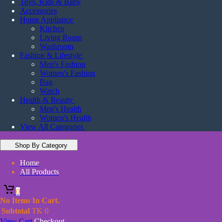
Toys, Kids & Baby
Accessories
Home Appliance
Kitchen
Living Room
Washroom
Fashion & Lifestyle
Men's Fashion
Women's Fashion
Bag
Watch
Health & Beauty
Men's Health
Women's Health
View All Categories
Shop By Category
Home
All Products
0
No Items In Cart.
Subtotal
TK
0
View Cart
Checkout