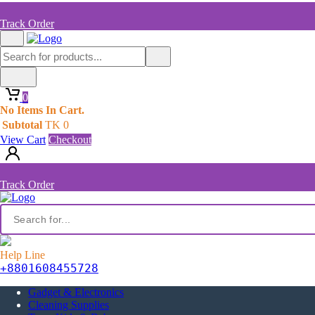
Track Order
0
No Items In Cart.
Subtotal
TK
0
View Cart
Checkout
Track Order
Help Line
+8801608455728
Gadget & Electronics
Cleaning Supplies