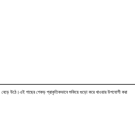
মায় ও বেড়ে উঠে।এই গাছের শেকড় প্রাকৃতিকভাবে শুকিয়ে গুড়ো করে খাওয়ার উপযোগী করা