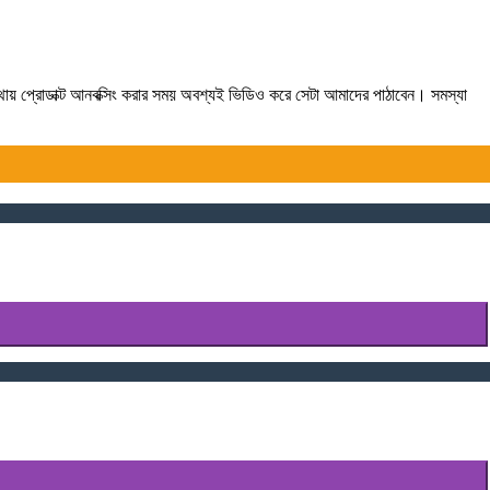
যথায় প্রোডাক্ট আনবক্সিং করার সময় অবশ্যই ভিডিও করে সেটা আমাদের পাঠাবেন। সমস্যা