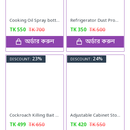
Cooking Oil Spray bottle
Refrigerator Dust Proof Cover
TK
550
TK
700
TK
350
TK
500
অর্ডার করুন
অর্ডার করুন
23%
24%
DISCOUNT:
DISCOUNT:
Cockroach Killing Bait Powder (5 pcs)
Adjustable Cabinet Storage Divider (6pcs)
TK
499
TK
650
TK
420
TK
550