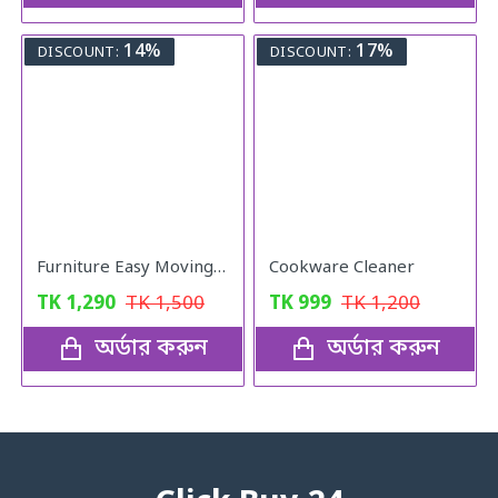
14%
17%
DISCOUNT:
DISCOUNT:
Furniture Easy Moving Tool Set, Heavy Furniture Moving & Lifting System
Cookware Cleaner
TK
1,290
TK
1,500
TK
999
TK
1,200
অর্ডার করুন
অর্ডার করুন