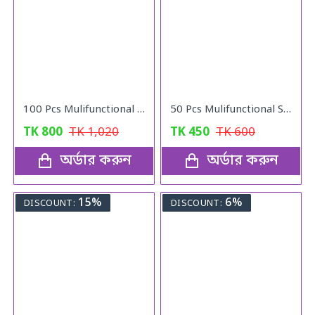
100 Pcs Mulifunctional Sunshade Net Fixing Clip
50 Pcs Mulifunctional Sunshade Net Fixing Clip
TK
800
TK
1,020
TK
450
TK
600
অর্ডার করুন
অর্ডার করুন
15%
6%
DISCOUNT:
DISCOUNT: