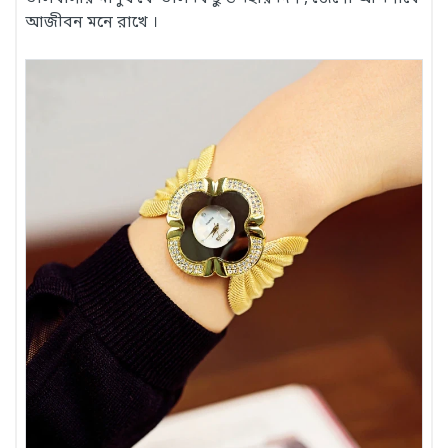
আজীবন মনে রাখে ।