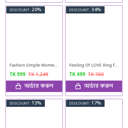
20%
34%
DISCOUNT:
DISCOUNT:
Fashion Simple Women Watches With Bracelet Set Quartz Wristwatch Shiny Stone Red Colour
Feeling Of LOVE Ring for women
TK
999
TK
1,249
TK
499
TK
760
অর্ডার করুন
অর্ডার করুন
13%
17%
DISCOUNT:
DISCOUNT: