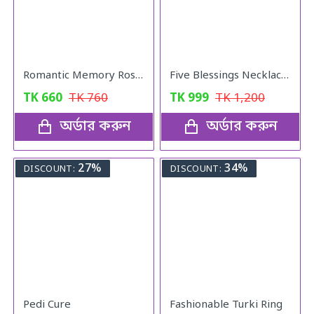
Romantic Memory Rose Heart Projection 100 Language I Love You Necklace for Lover Couples- Rose Gold
Five Blessings Necklace Woman Love Transfer Gold - Plated Moisture Light Luxury Jewellery Necklace
TK
660
TK
760
TK
999
TK
1,200
অর্ডার করুন
অর্ডার করুন
27%
34%
DISCOUNT:
DISCOUNT:
Pedi Cure
Fashionable Turki Ring