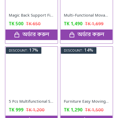
Magic Back Support Five Minutes ADay
Multi-Functional Movable Adjustable Base
TK
500
TK
650
TK
1,490
TK
1,699
অর্ডার করুন
অর্ডার করুন
17%
14%
DISCOUNT:
DISCOUNT:
5 Pcs Multifunctional Stainless Steel Protect Fresh Box With Lid
Furniture Easy Moving Tool Set, Heavy Furniture Moving & Lifting System
TK
999
TK
1,200
TK
1,290
TK
1,500