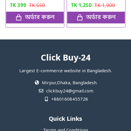
TK
399
TK
550
TK
1,250
TK
1,900
অর্ডার করুন
অর্ডার করুন
Click Buy-24
Largest E-commerce website in Bangladesh.
Mirpur,Dhaka, Bangladesh.
clickbuy24@gmail.com
+8801608455728
Quick Links
Terms and Conditions