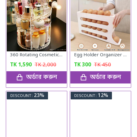
360 Rotating Cosmetic Organizer
Egg Holder Organizer for Refrigerator
TK
1,590
TK
2,000
TK
300
TK
450
অর্ডার করুন
অর্ডার করুন
23%
12%
DISCOUNT:
DISCOUNT: