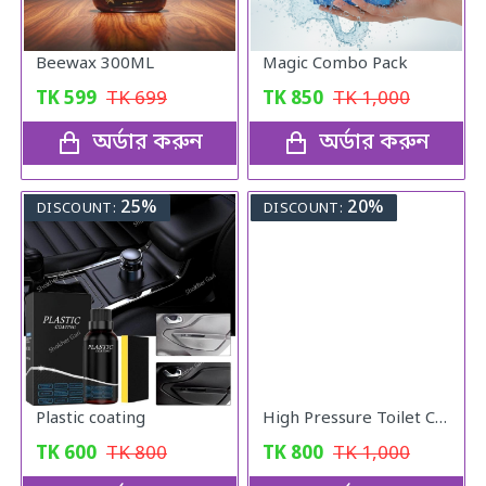
Beewax 300ML
Magic Combo Pack
TK
599
TK
699
TK
850
TK
1,000
অর্ডার করুন
অর্ডার করুন
25%
20%
DISCOUNT:
DISCOUNT:
Plastic coating
High Pressure Toilet Cleaning PUMP
TK
600
TK
800
TK
800
TK
1,000