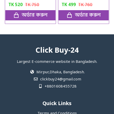
TK
520
TK
750
TK
499
TK
760
অর্ডার করুন
অর্ডার করুন
Click Buy-24
Largest E-commerce website in Bangladesh.
Mirpur,Dhaka, Bangladesh.
clickbuy24@gmail.com
+8801608455728
Quick Links
Terms and Conditions