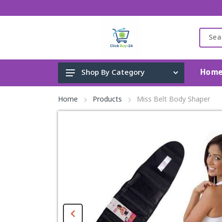
Hom
Shop By Category
Gadget & Electronics
Home
Products
Miss Belt Body Shaper
Cleaning Supplies
Toys, Kids & Baby
Accessories
Home Appliance
Fashion & Lifestyle
Health & Beauty
View All Categories