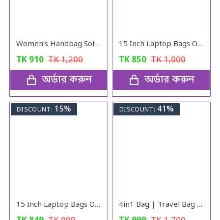
Women's Handbag Solid ( pink colour )
15 Inch Laptop Bags Office Documents Storage Bag Travel ( gray )
TK
910
TK
1,200
TK
850
TK
1,000
অর্ডার করুন
অর্ডার করুন
15%
41%
DISCOUNT:
DISCOUNT:
15 Inch Laptop Bags Office Documents Storage Bag Travel ( Blue )
4in1 Bag | Travel Bag | Gym Bag | Carry Shoe | V10