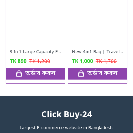
3 In 1 Large Capacity Foldable Travel Bag (black)
New 4in1 Bag | Travel Bag | Gym Bag | Carry Shoe | V10
TK
890
TK
1,200
TK
1,000
TK
1,700
অর্ডার করুন
অর্ডার করুন
Click Buy-24
Largest E-commerce website in Bangladesh.