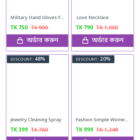
Military Hand Gloves Full Black
.Love Necklace
TK
750
TK
900
TK
790
TK
1,000
অর্ডার করুন
অর্ডার করুন
48%
20%
DISCOUNT:
DISCOUNT:
Jewelry Cleaning Spray
Fashion Simple Women Watches With Bracelet Set Quartz Wristwatch Shiny Stone Red Colour
TK
399
TK
760
TK
999
TK
1,249