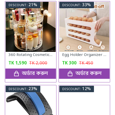
21%
33%
DISCOUNT:
DISCOUNT:
360 Rotating Cosmetic Organizer
Egg Holder Organizer for Refrigerator
TK
1,590
TK
2,000
TK
300
TK
450
অর্ডার করুন
অর্ডার করুন
23%
12%
DISCOUNT:
DISCOUNT: