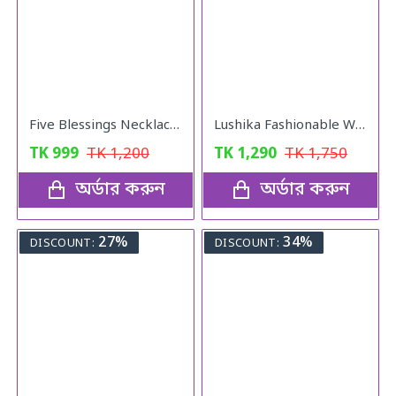
Five Blessings Necklace Woman Love Transfer Gold - Plated Moisture Light Luxury Jewellery Necklace
Lushika Fashionable Watch Quartz Small Watch With Full Nekless Set
TK
999
TK
1,200
TK
1,290
TK
1,750
অর্ডার করুন
অর্ডার করুন
27%
34%
DISCOUNT:
DISCOUNT: