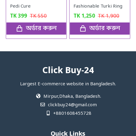
Pedi Cure
Fashionable Turki Ring
TK
399
TK
550
TK
1,250
TK
1,900
অর্ডার করুন
অর্ডার করুন
Click Buy-24
Largest E-commerce website in Bangladesh.
Mirpur,Dhaka, Bangladesh.
clickbuy24@gmail.com
+8801608455728
Quick Links