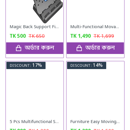
Magic Back Support Five Minutes ADay
Multi-Functional Movable Adjustable Base
TK
500
TK
650
TK
1,490
TK
1,699
অর্ডার করুন
অর্ডার করুন
17%
14%
DISCOUNT:
DISCOUNT:
5 Pcs Multifunctional Stainless Steel Protect Fresh Box With Lid
Furniture Easy Moving Tool Set, Heavy Furniture Moving & Lifting System