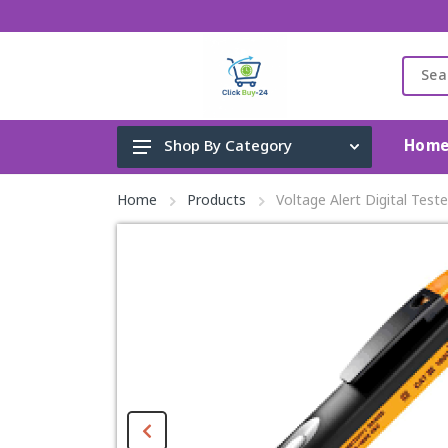
Hom
Shop By Category
Gadget & Electronics
Home
Products
Voltage Alert Digital Teste
Cleaning Supplies
Toys, Kids & Baby
Accessories
Home Appliance
Fashion & Lifestyle
Health & Beauty
View All Categories