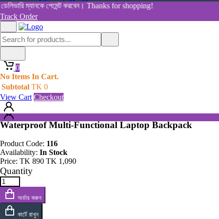
Women's Health
লিভারি ম্যানকে পেমেন্ট করবেন। Thanks for shopping!
View All Categories
Track Order
Shop By Category
Home
Home
All Products
Products
0
Waterproof Multi-Functional Laptop Backpack
0
No Items In Cart.
No Items In Cart.
Subtotal
TK
0
Subtotal
TK
0
View Cart
Checkout
View Cart
Checkout
Waterproof Multi-Functional Laptop Backpack
Product Code:
116
Availability:
In Stock
Price:
TK
890
TK
1,090
Quantity
অর্ডার করুন
কার্টে রাখুন