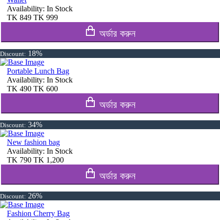
Availability:
In Stock
TK
849
TK
999
অর্ডার করুন
18%
Discount:
Portable Lunch Bag
Availability:
In Stock
TK
490
TK
600
অর্ডার করুন
34%
Discount:
New fashion bag
Availability:
In Stock
TK
790
TK
1,200
অর্ডার করুন
26%
Discount:
Fashion Cherry Bag