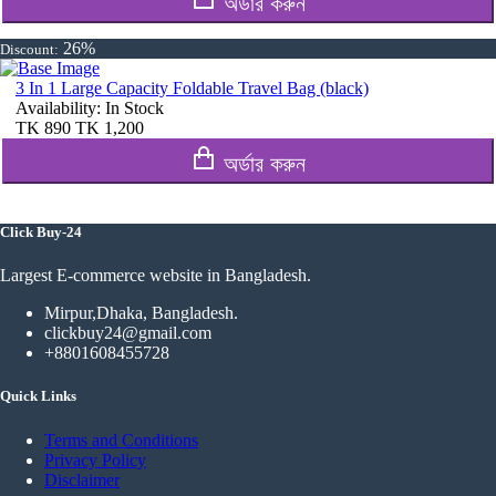
অর্ডার করুন
26%
Discount:
3 In 1 Large Capacity Foldable Travel Bag (black)
Availability:
In Stock
TK
890
TK
1,200
অর্ডার করুন
Click Buy-24
Largest E-commerce website in Bangladesh.
Mirpur,Dhaka, Bangladesh.
clickbuy24@gmail.com
+8801608455728
Quick Links
Terms and Conditions
Privacy Policy
Disclaimer