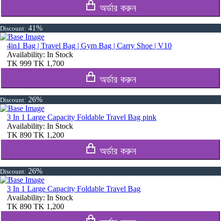
অর্ডার করুন
41%
Discount:
4in1 Bag | Travel Bag | Gym Bag | Carry Shoe | V10
Availability:
In Stock
TK
999
TK
1,700
অর্ডার করুন
26%
Discount:
3 In 1 Large Capacity Foldable Travel Bag pink
Availability:
In Stock
TK
890
TK
1,200
অর্ডার করুন
26%
Discount:
3 In 1 Large Capacity Foldable Travel Bag
Availability:
In Stock
TK
890
TK
1,200