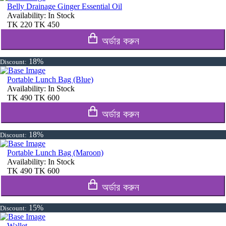
Belly Drainage Ginger Essential Oil
Availability:
In Stock
TK
220
TK
450
অর্ডার করুন
18%
Discount:
Portable Lunch Bag (Blue)
Availability:
In Stock
TK
490
TK
600
অর্ডার করুন
18%
Discount:
Portable Lunch Bag (Maroon)
Availability:
In Stock
TK
490
TK
600
অর্ডার করুন
15%
Discount:
Wallet