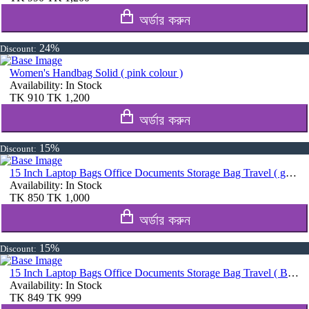
অর্ডার করুন
24%
Discount:
Women's Handbag Solid ( pink colour )
Availability:
In Stock
TK
910
TK
1,200
অর্ডার করুন
15%
Discount:
15 Inch Laptop Bags Office Documents Storage Bag Travel ( gray )
Availability:
In Stock
TK
850
TK
1,000
অর্ডার করুন
15%
Discount:
15 Inch Laptop Bags Office Documents Storage Bag Travel ( Blue )
Availability:
In Stock
TK
849
TK
999