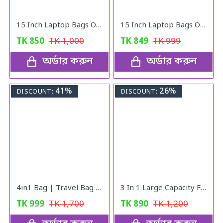
15 Inch Laptop Bags Office Documents Storage Bag Travel ( gray )
15 Inch Laptop Bags Office Documents Storage Bag Travel ( Blue )
TK
850
TK
1,000
TK
849
TK
999
অর্ডার করুন
অর্ডার করুন
41%
26%
DISCOUNT:
DISCOUNT:
4in1 Bag | Travel Bag | Gym Bag | Carry Shoe | V10
3 In 1 Large Capacity Foldable Travel Bag pink
TK
999
TK
1,700
TK
890
TK
1,200