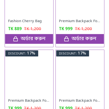
Fashion Cherry Bag
Premium Backpack For Girls (copy colour)
TK
889
TK
1,200
TK
999
TK
1,200
অর্ডার করুন
অর্ডার করুন
17%
17%
DISCOUNT:
DISCOUNT:
Premium Backpack For Girls (black colour)
Premium Backpack For Girls (Peach Pink)
TK
999
TK
1,200
TK
999
TK
1,200