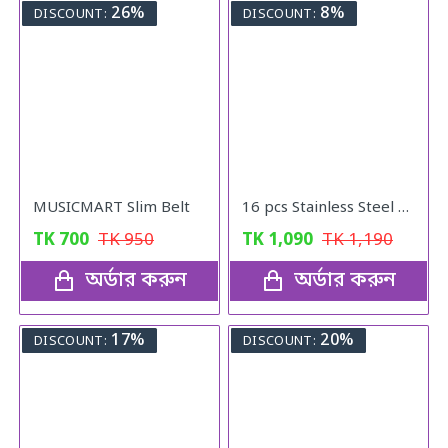
26%
8%
DISCOUNT:
DISCOUNT:
MUSICMART Slim Belt
16 pcs Stainless Steel Nail Cutter Clipper Tool Box Set For Personal Care Manicure Set
TK
700
TK
950
TK
1,090
TK
1,190
অর্ডার করুন
অর্ডার করুন
17%
20%
DISCOUNT:
DISCOUNT: