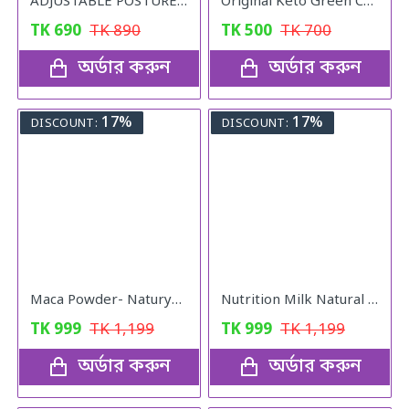
ADJUSTABLE POSTURE Back Support Belt (UNISEX)
Original Keto Green Coffee weight loss
TK
690
TK
890
TK
500
TK
700
অর্ডার করুন
অর্ডার করুন
17%
17%
DISCOUNT:
DISCOUNT:
Maca Powder- Naturya Organic
Nutrition Milk Natural Weight Gain Formula
TK
999
TK
1,199
TK
999
TK
1,199
অর্ডার করুন
অর্ডার করুন