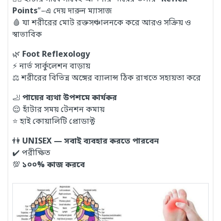
Points
”–এ দেয় দারুন ম্যাসাজ
🩸 যা শরীরের মোট রক্তসঞ্চালনকে করে আরও সক্রিয় ও
স্বাভাবিক
🌿
Foot Reflexology
⚡ নার্ভ সার্কুলেশন বাড়ায়
⚖️ শরীরের বিভিন্ন অঙ্গের ব্যালান্স ঠিক রাখতে সহায়তা করে
🦶
পায়ের ব্যথা উপশমে কার্যকর
😌 হাঁটার সময় টেনশন কমায়
⭐ হাই কোয়ালিটি প্রোডাক্ট
👫
UNISEX — সবাই ব্যবহার করতে পারবেন
✔️ পরীক্ষিত
💯
১০০% কাজ করবে