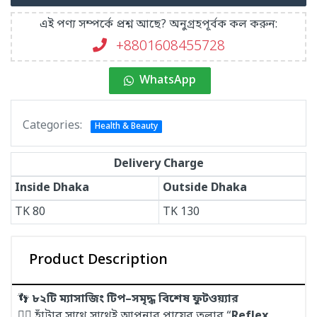
এই পণ্য সম্পর্কে প্রশ্ন আছে? অনুগ্রহপূর্বক কল করুন:
+8801608455728
WhatsApp
Categories:
Health & Beauty
Delivery Charge
Inside Dhaka
Outside Dhaka
TK
80
TK
130
Product Description
👣
৮২টি ম্যাসাজিং টিপ–সমৃদ্ধ বিশেষ ফুটওয়্যার
💆‍♂️ হাঁটার সাথে সাথেই আপনার পায়ের তলার “
Reflex