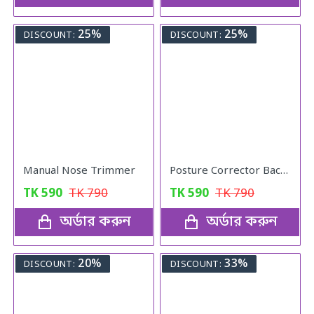
25%
25%
DISCOUNT:
DISCOUNT:
Manual Nose Trimmer
Posture Corrector Back Adjustable Posture
TK
590
TK
790
TK
590
TK
790
অর্ডার করুন
অর্ডার করুন
20%
33%
DISCOUNT:
DISCOUNT: