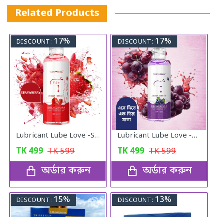
Related Products
17%
17%
DISCOUNT:
DISCOUNT:
Lubricant Lube Love -Stroberry Gel
Lubricant Lube Love -Blueberry Gel
TK
499
TK
599
TK
499
TK
599
অর্ডার করুন
অর্ডার করুন
15%
13%
DISCOUNT:
DISCOUNT: