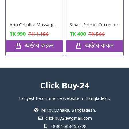
Anti Cellulite Massage Oil
Smart Sensor Corrector
TK
990
TK
1,190
TK
400
TK
500
অর্ডার করুন
অর্ডার করুন
Click Buy-24
Largest E-commerce website in Bangladesh.
Mirpur,Dhaka, Bangladesh.
clickbuy24@gmail.com
+8801608455728