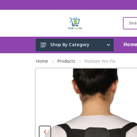
Hom
Shop By Category
Gadget & Electronics
Home
Products
Posture Pro Fix
Cleaning Supplies
Toys, Kids & Baby
Accessories
Home Appliance
Fashion & Lifestyle
Health & Beauty
View All Categories