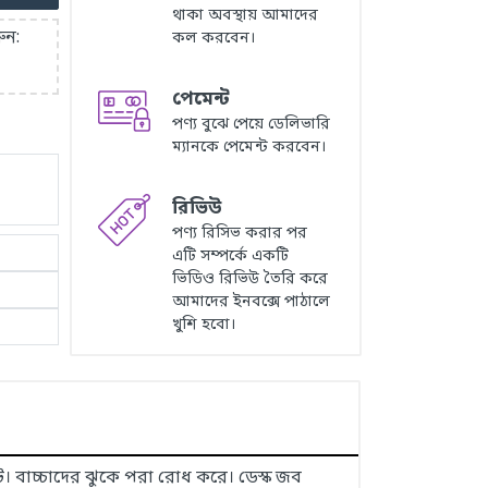
থাকা অবস্থায় আমাদের
ুন:
কল করবেন।
পেমেন্ট
পণ্য বুঝে পেয়ে ডেলিভারি
ম্যানকে পেমেন্ট করবেন।
রিভিউ
পণ্য রিসিভ করার পর
এটি সম্পর্কে একটি
ভিডিও রিভিউ তৈরি করে
আমাদের ইনবক্সে পাঠালে
খুশি হবো।
। বাচ্চাদের ঝুকে পরা রোধ করে। ডেস্ক জব